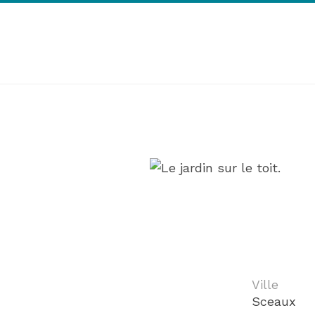
LE WOODWORK
Home
Projets
Le Woodwork
Ville
Sceaux