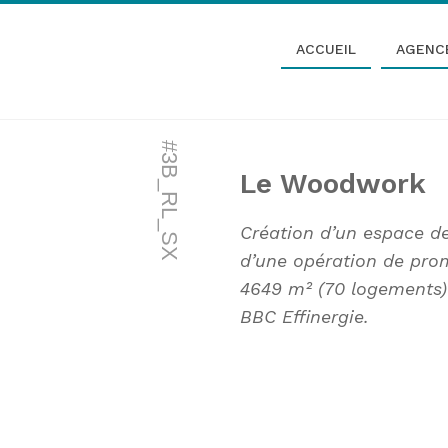
ACCUEIL
AGENC
#3B_RL_SX
Le Woodwork
Création d’un espace d
d’une opération de pro
4649 m² (70 logements
BBC Effinergie.