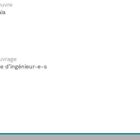
œuvre
ia
uvrage
e d’ingénieur-e-s