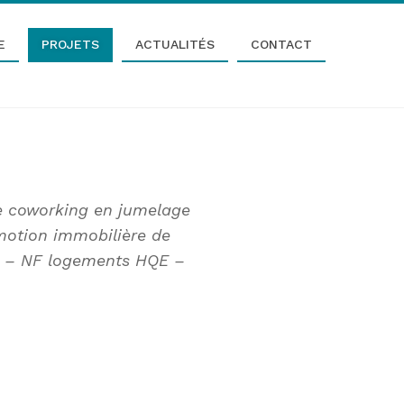
E
PROJETS
ACTUALITÉS
CONTACT
e coworking en jumelage
motion immobilière de
) – NF logements HQE –