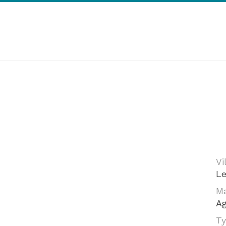
LA CABANE
Home
Projets
La Cabane
Vi
Le
Ma
Ag
T