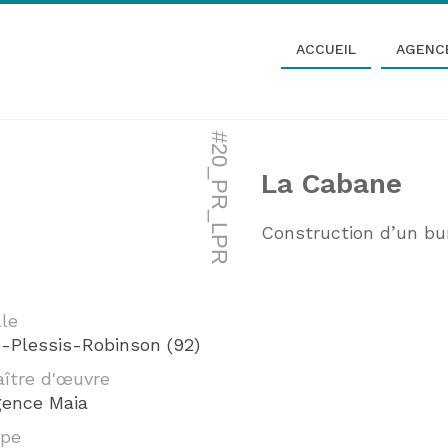
ACCUEIL
AGENC
#20_PR_LPR
La Cabane
Construction d’un bur
lle
-Plessis-Robinson (92)
ître d'œuvre
ence Maia
ype