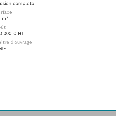
ssion complète
rface
 m²
oût
0 000 € HT
ître d'ouvrage
GIF